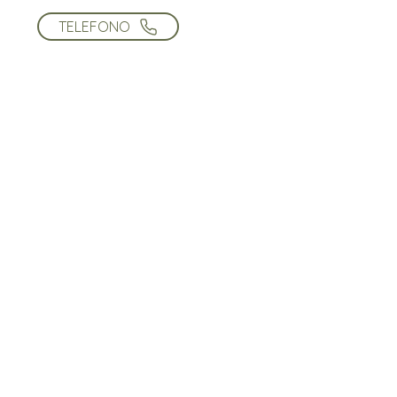
TELEFONO
FROGGYMOUTH
ACQUISTA
Istruzioni per Pazienti
Bambini