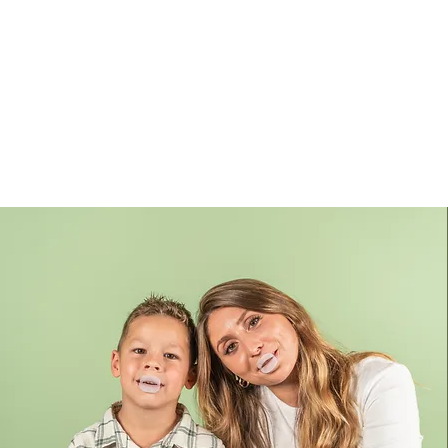
Guida all’utilizzo del dispositivo
Froggymouth in autonomia per
Adolescenti e Adulti.
LEGGI