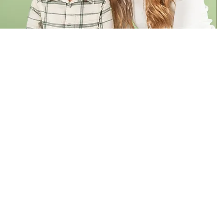
 di
Mo
 Digitale
Monito
S
monitoraggio dei
ente, versione
Questionario pe
e.
progressi del p
la
LE